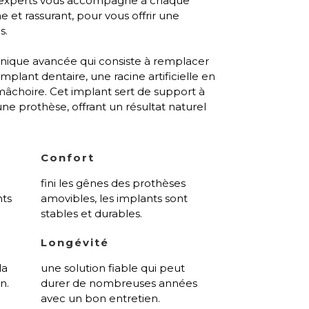
’experts vous accompagne à chaque
et rassurant, pour vous offrir une
s.
nique avancée qui consiste à remplacer
lant dentaire, une racine artificielle en
 mâchoire. Cet implant sert de support à
e prothèse, offrant un résultat naturel
Confort
fini les gênes des prothèses
nts
amovibles, les implants sont
stables et durables.
Longévité
la
une solution fiable qui peut
n.
durer de nombreuses années
avec un bon entretien.