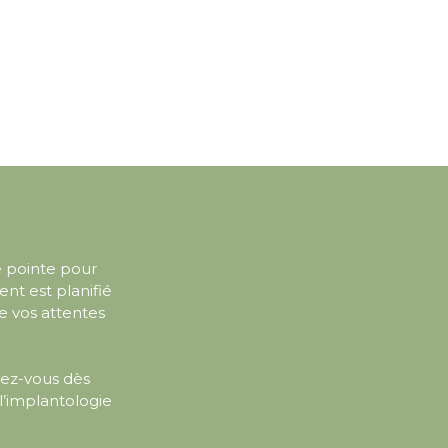
e pointe pour
nt est planifié
e vos attentes
ez-vous dès
’implantologie